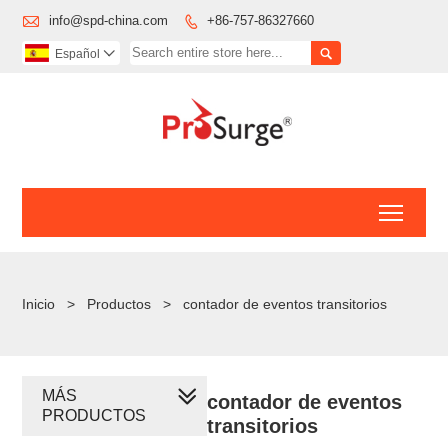

info@spd-china.com
+86-757-86327660


Español

Toggl
Inicio
>
Productos
>
contador de eventos transitorios
MÁS
contador de eventos
PRODUCTOS
transitorios