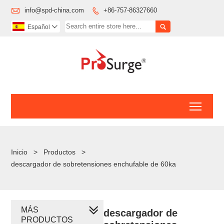

info@spd-china.com
+86-757-86327660


Español

Toggl
Inicio
>
Productos
>
descargador de sobretensiones enchufable de 60ka
MÁS
descargador de
PRODUCTOS