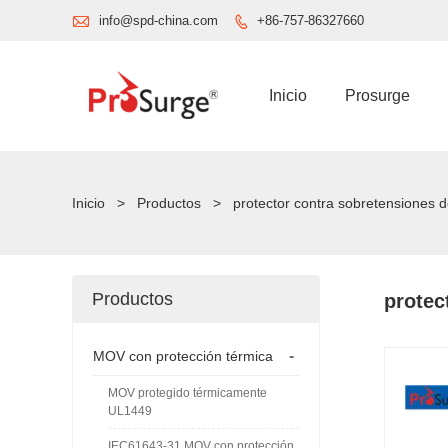

info@spd-china.com
+86-757-86327660

Inicio
Prosurge
Inicio
>
Productos
>
protector contra sobretensiones d
Productos
protec
-
MOV con protección térmica
MOV protegido térmicamente
UL1449
IEC61643-31 MOV con protección