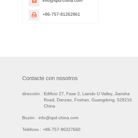
info@spd-china.com

+86-757-81262861

Contacte con nosotros
dirección :
Edificio 27, Fase 2, Liando U Valley, Jiansha
Road, Danzao, Foshan, Guangdong, 528216
China
Buzón :
info@spd-china.com
Teléfono :
+86-757-86327660