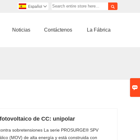

Español

Noticias
Contáctenos
La Fábrica

fotovoltaico de CC: unipolar
n contra sobretensiones La serie PROSURGE® SPV
lico (MOV) de alta energía y está construida con