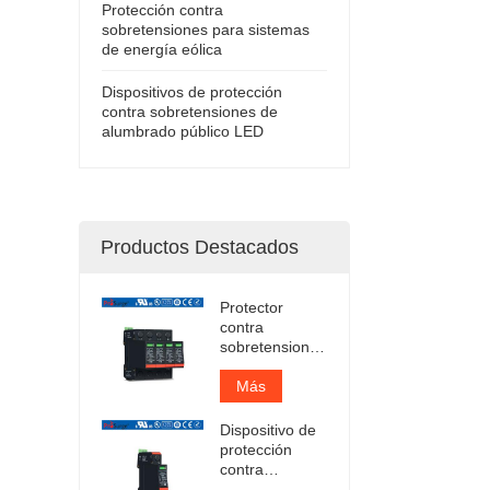
Protección contra
sobretensiones para sistemas
de energía eólica
Dispositivos de protección
contra sobretensiones de
alumbrado público LED
Productos Destacados
Protector
contra
sobretensiones
enchufable
Iimp 12.5kA
Más
certificado por
TUV
Dispositivo de
protección
contra
sobretensiones