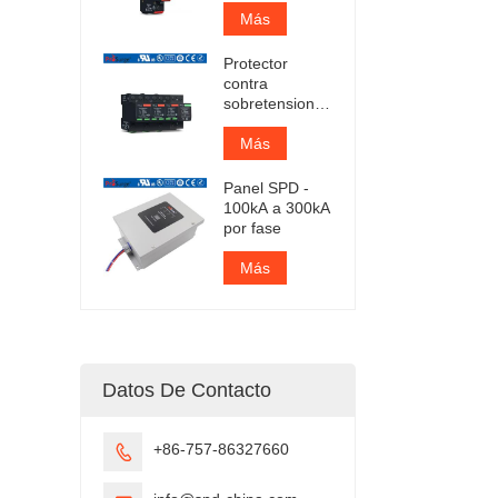
CA tipo 1+2
Más
certificado por
TUV
Protector
contra
sobretensiones
enchufable
Iimp 25kA
Más
certificado por
TUV
Panel SPD -
100kA a 300kA
por fase
Más
Datos De Contacto
+86-757-86327660
