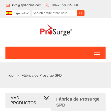

info@spd-china.com
+86-757-86327660


Español

Toggl
Inicio
>
Fábrica de Prosurge SPD
MÁS
Fábrica de Prosurge
PRODUCTOS
SPD