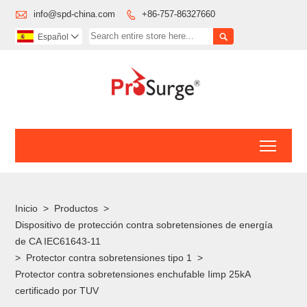

info@spd-china.com
+86-757-86327660


Español

Toggl
Inicio
>
Productos
>
Dispositivo de protección contra sobretensiones de energía
de CA IEC61643-11
>
Protector contra sobretensiones tipo 1
>
Protector contra sobretensiones enchufable Iimp 25kA
certificado por TUV