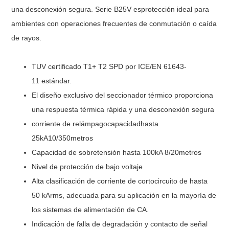
una desconexión segura. Serie B25V
es
protección ideal para
ambientes con operaciones frecuentes de conmutación o caída
de rayos.
TUV certificado T1+ T2 SPD por I
CE
/EN
61643-
11
estándar
.
El diseño exclusivo del seccionador térmico proporciona
una respuesta térmica rápida y una desconexión segura
corriente de relámpago
capacidad
hasta
25k
A10/350
metro
s
Capacidad de sobretensión
hasta 10
0kA 8/20
metro
s
Nivel de protección de bajo voltaje
Alta clasificación de corriente de cortocircuito de hasta
50 kArms, adecuada para su aplicación en la mayoría de
los sistemas de alimentación de CA.
Indicación de falla de degradación
y contacto de señal