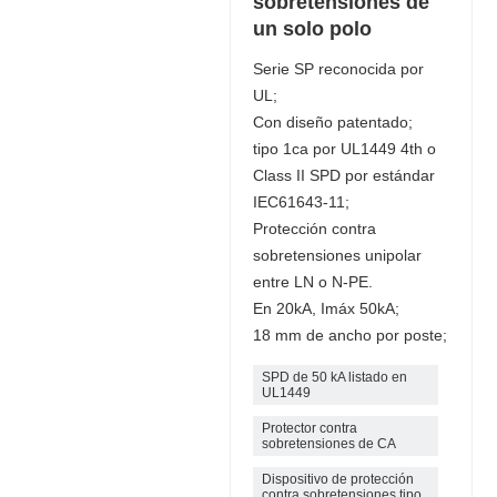
sobretensiones de
un solo polo
Serie SP reconocida por
UL;
Con diseño patentado;
tipo 1ca por UL1449 4th o
Class II SPD por estándar
IEC61643-11;
Protección contra
sobretensiones unipolar
entre LN o N-PE.
En 20kA, Imáx 50kA;
18 mm de ancho por poste;
SPD de 50 kA listado en
UL1449
Protector contra
sobretensiones de CA
Dispositivo de protección
contra sobretensiones tipo