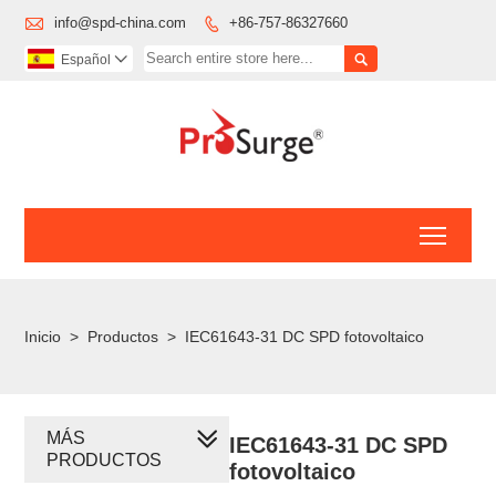

info@spd-china.com
+86-757-86327660


Español

Toggl
Inicio
>
Productos
>
IEC61643-31 DC SPD fotovoltaico
MÁS
IEC61643-31 DC SPD
PRODUCTOS
fotovoltaico