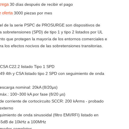
trega
30 días después de recibir el pago
e oferta
3000 piezas por mes
el de la serie PSPC de PROSURGE son dispositivos de
a sobretensiones (SPD) de tipo 1 y tipo 2 listados por UL
ento que protegen la mayoría de los entornos comerciales e
tra los efectos nocivos de las sobretensiones transitorias.
 CSA C22.2 listado Tipo 1 SPD
9 4th y CSA listado tipo 2 SPD con seguimiento de onda
descarga nominal: 20kA (8/20μs)
máx.: 100~300 kA por fase (8/20 μs)
 de corriente de cortocircuito SCCR: 200 kArms - probado
 externo
guimiento de onda sinusoidal (filtro EMI/RFI) listado en
45dB de 10kHz a 100MHz
e modos completos