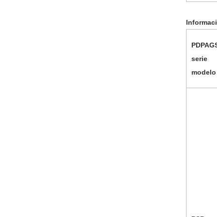
Informac
PD
PAG
serie
modelo