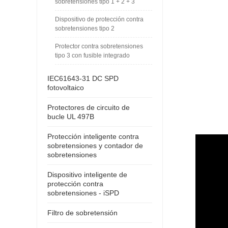
sobretensiones tipo 1 + 2 + 3
Dispositivo de protección contra
sobretensiones tipo 2
Protector contra sobretensiones
tipo 3 con fusible integrado
IEC61643-31 DC SPD
fotovoltaico
Protectores de circuito de
bucle UL 497B
Protección inteligente contra
sobretensiones y contador de
sobretensiones
Dispositivo inteligente de
protección contra
sobretensiones - iSPD
Filtro de sobretensión