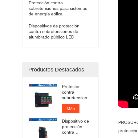
Protección contra
sobretensiones para sistemas
de energía eólica
Dispositivos de protección
contra sobretensiones de
alumbrado público LED
Productos Destacados
Protector
contra
sobretensiones
enchufable
Iimp 12.5kA
Más
certificado por
TUV
Dispositivo de
PROSUR
protección
protección
contra
sobretensiones