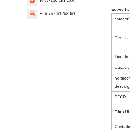
info@spd-china.com

Especific
+86-757-81262861

categor
Certific
Tipo de
Capacid
norte
cor
descarg
SCCR
Filtro 
Contado