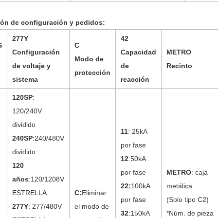
ión de configuración y pedidos:
277Y
42
S
C
Configuración
Capacidad
METRO
Modo de
de voltaje y
de
Recinto
protección
sistema
reacción
120SP
:
120/240V
dividido
11
: 25kA
240SP
:240/480V
por fase
dividido
12
:50kA
120
por fase
METRO
: caja
años
:120/1208V
22
:
100kA
metálica
ESTRELLA
C
:
Eliminar
por fase
(Solo tipo C2)
277Y
: 277/480V
el modo de
32
:150kA
*Núm. de pieza