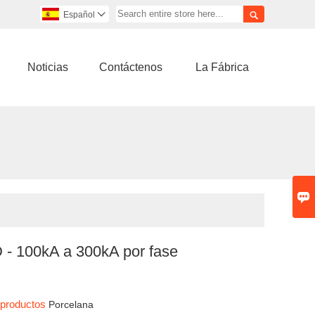

Español

Noticias
Contáctenos
La Fábrica

 - 100kA a 300kA por fase
e
s productos
Porcelana