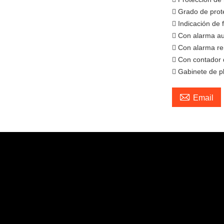
 Grado de prote
 Indicación de 
 Con alarma aud
 Con alarma r
 Con contador 
 Gabinete de p

Email