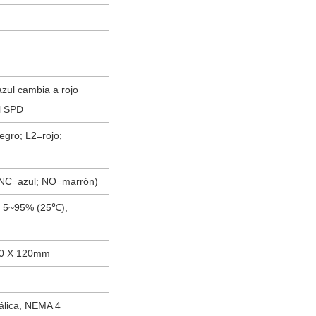
ul cambia a rojo
el SPD
negro; L2=rojo;
 NC=azul; NO=marrón
)
a 5~95% (25℃),
0
X
120mm
álica, NEMA 4