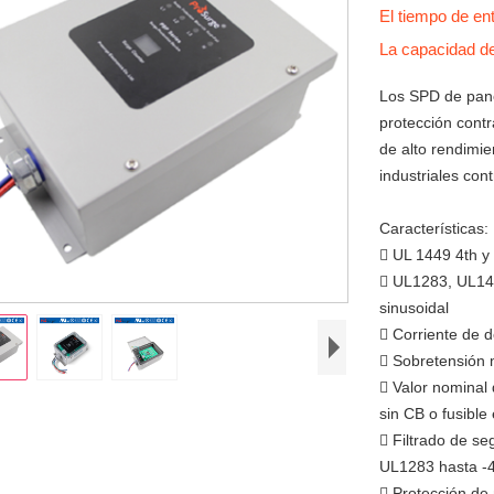
El tiempo de en
La capacidad d
Los SPD de pan
protección contr
de alto rendimi
industriales con
Características:
 UL 1449 4th y
 UL1283, UL144
sinusoidal
 Corriente de 
 Sobretensión 
 Valor nominal
sin CB o fusible
 Filtrado de se
UL1283 hasta -
 Protección d