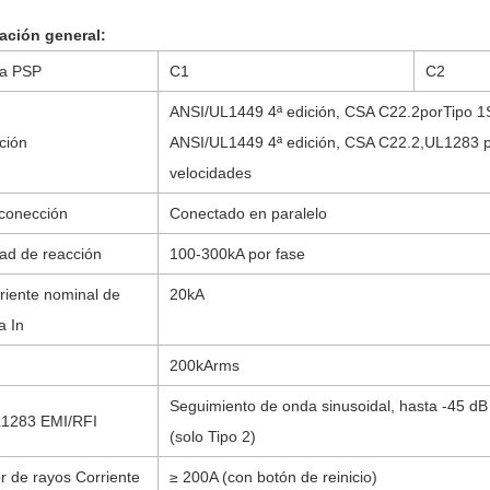
ación general:
ía PSP
C1
C2
ANSI/UL1449 4ª edición, CSA C22.2
por
Tipo 1
ación
ANSI/UL1449 4ª edición, CSA C22.2
,UL1283 
velocidades
 conección
Conectado en paralelo
ad de reacción
100-300kA por fase
riente nominal de
20kA
a In
200kArms
Seguimiento de onda sinusoidal, hasta -45 d
UL1283 EMI/RFI
(solo Tipo 2)
r de rayos Corriente
≥ 200A (con botón de reinicio)