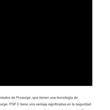
tados de Prosurge, que tienen una tecnología de
rge. PSP C tiene una ventaja significativa en la seguridad