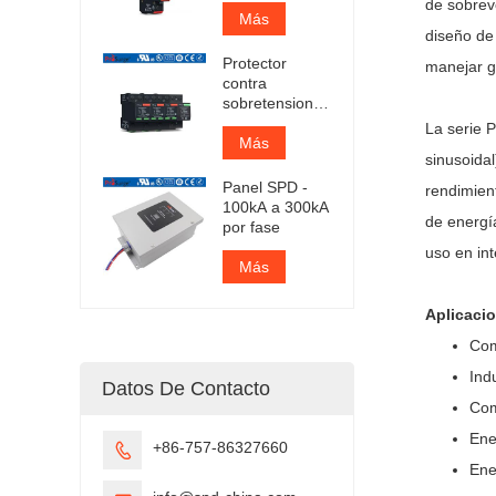
de sobrevo
CA tipo 1+2
Más
diseño de
certificado por
TUV
Protector
manejar g
contra
sobretensiones
enchufable
La serie 
Iimp 25kA
Más
sinusoidal
certificado por
TUV
Panel SPD -
rendimien
100kA a 300kA
de energí
por fase
uso en int
Más
Aplicacio
Com
Ind
Datos De Contacto
Com
Ene
+86-757-86327660

Ene