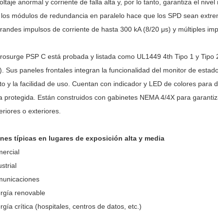
ltaje anormal y corriente de falla alta y, por lo tanto, garantiza el nive
 los módulos de redundancia en paralelo hace que los SPD sean extrem
randes impulsos de corriente de hasta 300 kA (8/20 μs) y múltiples imp
Prosurge PSP C está probada y listada como UL1449 4th Tipo 1 y Tipo
). Sus paneles frontales integran la funcionalidad del monitor de estad
to y la facilidad de uso. Cuentan con indicador y LED de colores para 
a protegida. Están construidos con gabinetes NEMA 4/4X para garantiza
eriores o exteriores.
nes típicas en lugares de exposición alta y media
ercial
ustrial
unicaciones
rgía renovable
rgía crítica (hospitales, centros de datos, etc.)