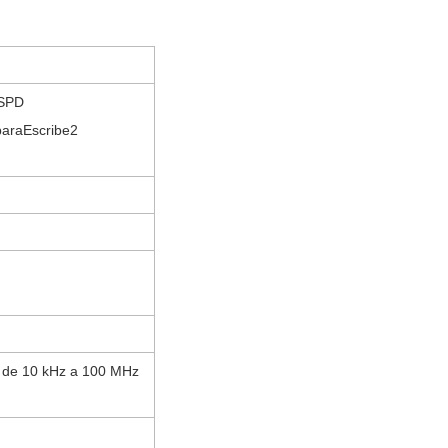
SPD
para
Escribe
2
B de 10 kHz a 100 MHz