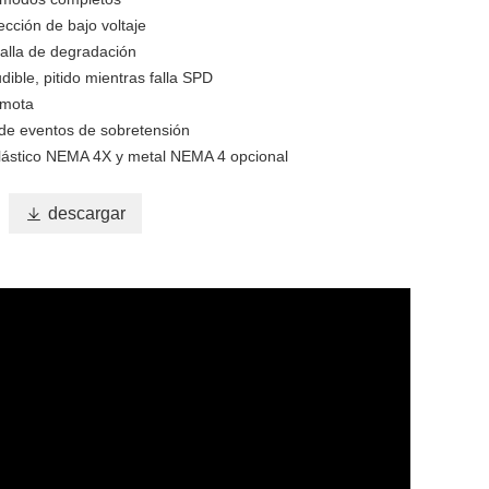
cción de bajo voltaje
falla de degradación
ible, pitido mientras falla SPD
emota
de eventos de sobretensión
lástico NEMA 4X y metal NEMA 4 opcional

descargar