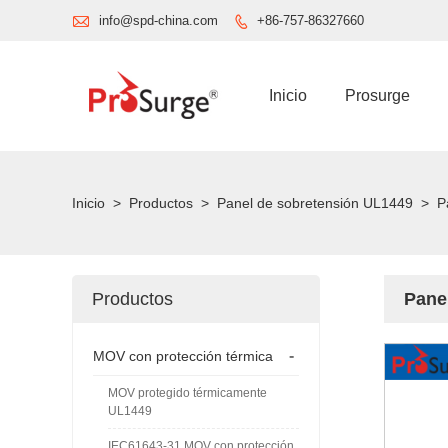

info@spd-china.com
+86-757-86327660

Inicio
Prosurge
Inicio
>
Productos
>
Panel de sobretensión UL1449
>
P
Productos
Pane
-
MOV con protección térmica
MOV protegido térmicamente
UL1449
IEC61643-31 MOV con protección