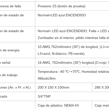
revia de falla
Presione 2S (botón de prueba)
ón de estado de
Normal=LED azul ENCENDIDO
ón de estado de
Normal= LED azul ENCENDIDO; Falla = LED az
Zumbador en el interior, pitido mientras falla 
10 AWG,
762
milímetro (
30
”) de longitud, (L1=
n de energía
L3=azul; N=blanco; PE=verde)
e señal
16 AWG
, 762
milímetro (
30
") longitud
,(
C=rojo;
Temperatura –40 ℃
~
+75℃, Humedad relativ
 de trabajo
Altitud≤3km
nes (An. x Pr. x Al.)
200
X
150
X
100mm
286
X
20
cado
3/4"TNP
Caja de plástico, NEMA 4X
Caja met