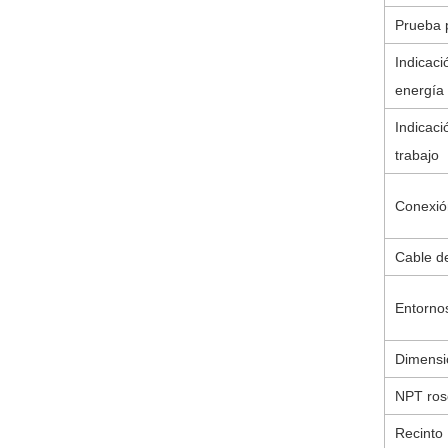
Prueba p
Indicaci
energía
Indicaci
trabajo
Conexió
Cable d
Entornos
Dimensio
NPT ros
Recinto