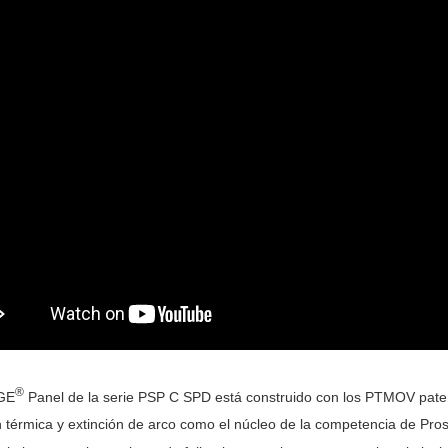
®
GE
Panel de la serie PSP C
SPD
está construido con los PTMOV paten
 térmica y extinción de arco como el núcleo de la competencia de Prosu