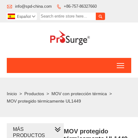

info@spd-china.com
+86-757-86327660


Español

Toggl
Inicio
>
Productos
>
MOV con protección térmica
>
MOV protegido térmicamente UL1449
MÁS
MOV protegido
PRODUCTOS