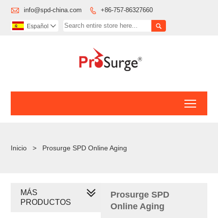

info@spd-china.com
+86-757-86327660


Español

Toggl
Inicio
>
Prosurge SPD Online Aging
MÁS
Prosurge SPD
PRODUCTOS
Online Aging