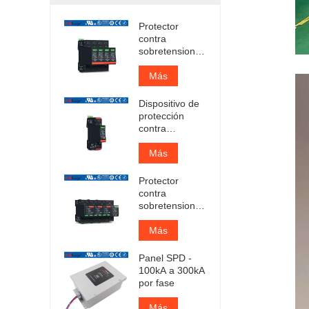
Protector
contra
sobretensiones
enchufable
Iimp 12.5kA
Más
certificado por
TUV
Dispositivo de
protección
contra
sobretensiones
CA tipo 1+2
Más
certificado por
TUV
Protector
contra
sobretensiones
enchufable
Iimp 25kA
Más
certificado por
TUV
Panel SPD -
100kA a 300kA
por fase
Más