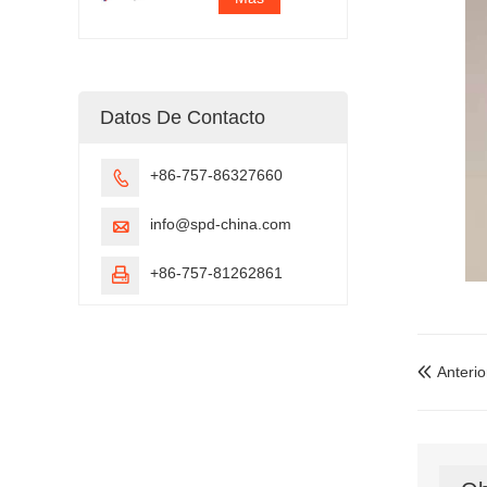
Datos De Contacto
+86-757-86327660

info@spd-china.com

+86-757-81262861

Anterio
