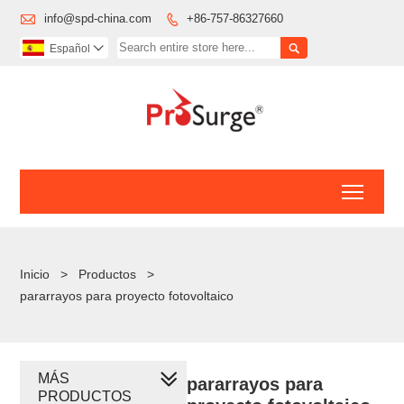

info@spd-china.com
+86-757-86327660


Español

Toggl
Inicio
>
Productos
>
pararrayos para proyecto fotovoltaico
MÁS
pararrayos para
PRODUCTOS