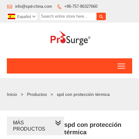

info@spd-china.com
+86-757-86327660


Español

Toggl
Inicio
>
Productos
>
spd con protección térmica
MÁS
spd con protección
PRODUCTOS
térmica