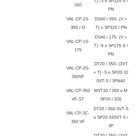
T) -S o SP320-S /
350
PN
VAL-CP-1S-
DS40 / 350- (V +
350 / O
T) o SP320 / PN
DS40 / 175- (V +
VAL-CP-1S-
T) -S o SP175-S /
175
PN
DT20 / 350- (3VT
VAL-CP-3S-
+ T) -S o SP20-32
350VF
0VT-S / 3PN40
VAL-CP-350
MVT20 / 350 o M
VF-ST
SP20 / 320
DT20 / 350-3VT-S
VAL-CP-3C-
o SP20-320VT-S /
350 VF
3P
DT20 / 350- (2VT