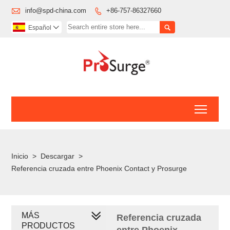

info@spd-china.com
+86-757-86327660


Español

Toggl
Inicio
>
Descargar
>
Referencia cruzada entre Phoenix Contact y Prosurge
MÁS
Referencia cruzada
PRODUCTOS
entre Phoenix