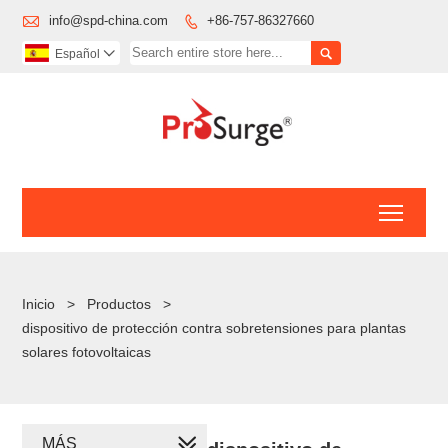

info@spd-china.com
+86-757-86327660


Español

Toggl
Inicio
>
Productos
>
dispositivo de protección contra sobretensiones para plantas
solares fotovoltaicas
MÁS