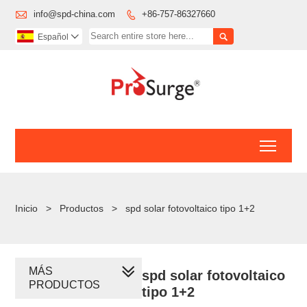

info@spd-china.com
+86-757-86327660


Español

Toggl
Inicio
>
Productos
>
spd solar fotovoltaico tipo 1+2
MÁS
spd solar fotovoltaico
PRODUCTOS
tipo 1+2