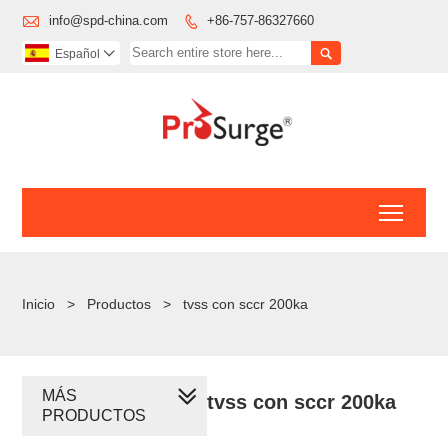

info@spd-china.com
+86-757-86327660


Español

Toggl
Inicio
>
Productos
>
tvss con sccr 200ka
MÁS
tvss con sccr 200ka
PRODUCTOS