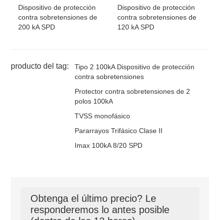
Dispositivo de protección
Dispositivo de protección
DT100 /
4
Trifásico
120~127Vac
150Vac
1
150-4V-S
4W+T
contra sobretensiones de
contra sobretensiones de
DT100 /
4
Trifásico
120~127Vac
180Vac
1
200 kA SPD
120 kA SPD
180-4V-S
4W+T
DT100 /
4
Trifásico
220~230Vac
275Vac
1
275-4V-S
4W+T
DT100 /
4
Trifásico
240Vac
320Vac
1
producto del tag:
320-4V-S
4W+T
Tipo 2 100kA Dispositivo de protección
DT100 /
4
Trifásico
277Vac
385Vac
1
contra sobretensiones
385-4V-S
4W+T
Protector contra sobretensiones de 2
DT100 /
4
Trifásico
347Vac
420Vac
1
420-4V-S
4W+T
polos 100kA
TVSS monofásico
Pararrayos Trifásico Clase II
Imax 100kA 8/20 SPD
Obtenga el último precio? Le
responderemos lo antes posible