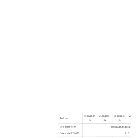
V100/150(-
V100/180(-
V100/275(-
V100/32
Part No.
S)
S)
S)
S)
De acuerdo con
CEI61643-11:2011; UL14
Categoría IEC/VDE
II / C