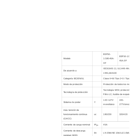
BSF50-
BSF50-1/320-
Modelo
1/180-45A-
45A-3P
3P
IEC61643-11; UL1449-4th; IEC6
De acuerdo a
1991;AS3100
Categoría IEC/EN/UL
Clase II+III/ Tipo 2+3 / Tipo 2
Modo de protección
Protección de todos los modos
Tecnología MOV, protección térm
Tecnología de protección
Filtro LC, fusible de respaldo in
120~127V
220-
Sistema de poder
Y
monofásico
277V
único
fase
máx. tensión de
funcionamiento continua
uc
180/230
320/420
(CA/CC)
yo
Corriente de carga nominal
45A
yo
Corriente de descarga
En
LN 20kA NE 10kA LE 10kA
nominal (8/20)