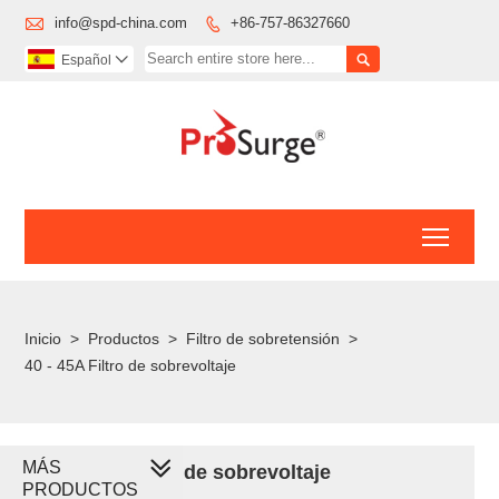

info@spd-china.com
+86-757-86327660


Español

Toggl
Inicio
>
Productos
>
Filtro de sobretensión
>
40 - 45A Filtro de sobrevoltaje
MÁS
40 - 45A Filtro de sobrevoltaje
PRODUCTOS