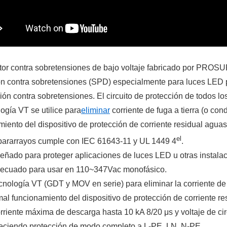
ctor contra sobretensiones de bajo voltaje fabricado por PR
ón contra sobretensiones (SPD) especialmente para luces LED 
ción contra sobretensiones. El circuito de protección de todos 
ogía VT se utilice para
eliminar
corriente de fuga a tierra (o con
iento del dispositivo de protección de corriente residual aguas 
el
pararrayos cumple con IEC 61643-11 y UL 1449 4
.
eñado para proteger aplicaciones de luces LED u otras instalac
ecuado para usar en 110~347Vac monofásico.
nología VT (GDT y MOV en serie) para eliminar la corriente de f
mal funcionamiento del dispositivo de protección de corriente re
riente máxima de descarga hasta 10 kA 8/20 μs y voltaje de cir
eciendo protección de modo completo a L-PE, LN, N-PE.