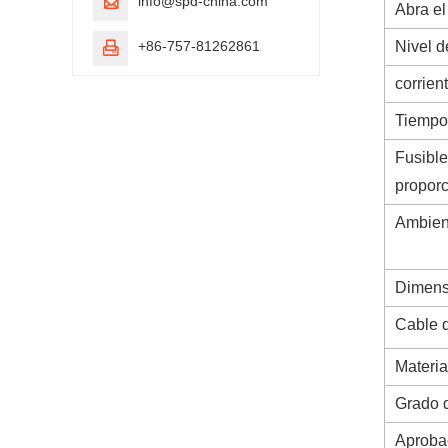
info@spd-china.com

Abra el
+86-757-81262861
Nivel d

corrien
Tiempo
Fusible
proporc
Ambien
Dimens
Cable 
Materia
Grado 
Aprobac