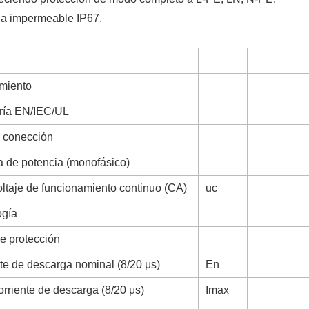
a impermeable IP67.
miento
ría EN/IEC/UL
e conección
 de potencia (monofásico)
ltaje de funcionamiento continuo (CA)
uc
ogía
e protección
te de descarga nominal (8/20 μs)
En
rriente de descarga (8/20 μs)
Imax