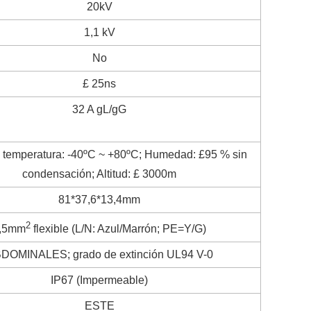
20kV
1,1 kV
No
£ 25ns
32 A gL/gG
temperatura: -40ºC ~ +80ºC; Humedad: £95 % sin
condensación; Altitud: £ 3000m
81*37,6*13,4mm
2
,5mm
flexible (L/N: Azul/Marrón; PE=Y/G)
DOMINALES; grado de extinción UL94 V-0
IP67 (Impermeable)
ESTE