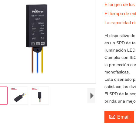
El origen de lo
El tiempo de en
La capacidad d
El dispositivo d
es un SPD de ta
iluminación LED
Cumplió con IEC
la protección c
monofásicas.
Está diseñado pa
satisface las di
El SPD de la se
brinda una mejor

Email