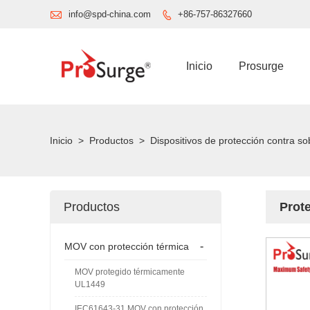

info@spd-china.com
+86-757-86327660

Inicio
Prosurge
Inicio
>
Productos
>
Dispositivos de protección contra 
Productos
Prot
-
MOV con protección térmica
MOV protegido térmicamente
UL1449
IEC61643-31 MOV con protección