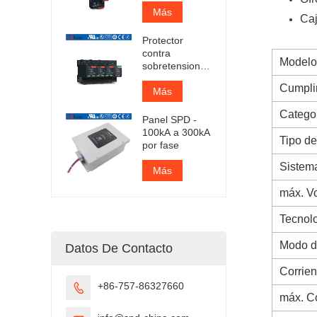
CA tipo 1+2
Más
Caj
certificado por
TUV
Protector
contra
Modelo
sobretensiones
enchufable
Cumpli
Iimp 25kA
Más
certificado por
Catego
TUV
Panel SPD -
100kA a 300kA
Tipo d
por fase
Sistema
Más
máx. Vo
Tecnol
Modo d
Datos De Contacto
Corrien
+86-757-86327660

máx. Co