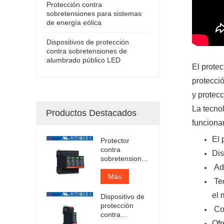
Protección contra
sobretensiones para sistemas
de energía eólica
Dispositivos de protección
contra sobretensiones de
alumbrado público LED
El prote
protecci
y protec
La tecnol
Productos Destacados
funcionam
El 
Protector
contra
Dis
sobretensiones
Ad
enchufable
Iimp 12.5kA
Más
Tec
certificado por
TUV
el 
Dispositivo de
protección
Cor
contra
Ofr
sobretensiones