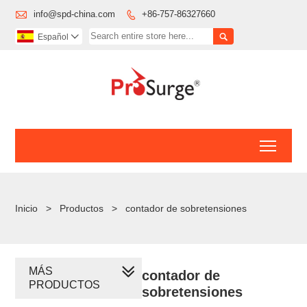

info@spd-china.com
+86-757-86327660


Español

Toggl
Inicio
>
Productos
>
contador de sobretensiones
MÁS
contador de
PRODUCTOS
sobretensiones