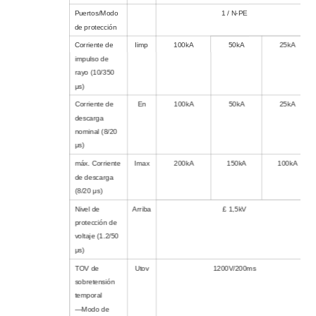
Puertos/Modo
1 / N-PE
de protección
Corriente de
Iimp
100kA
50kA
25kA
impulso de
rayo (10/350
μs)
Corriente de
En
100kA
50kA
25kA
descarga
nominal (8/20
μs)
máx. Corriente
Imax
200kA
150kA
100kA
de descarga
(8/20 μs)
Nivel de
Arriba
£ 1,5kV
protección de
voltaje (1.2/50
μs)
TOV de
Utov
1200V/200ms
sobretensión
temporal
—Modo de