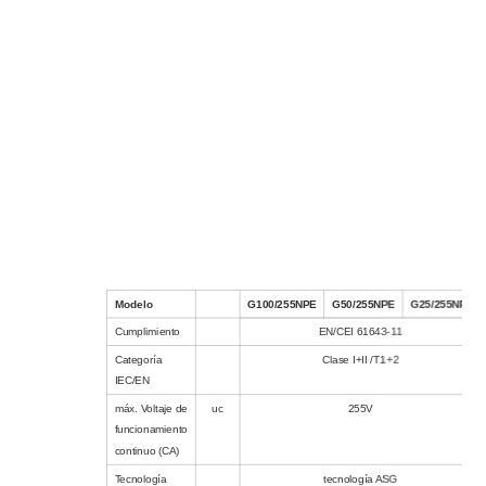
Modelo
G100/255NPE
G50/255NPE
G25/255NPE
Cumplimiento
EN/CEI 61643-11
Categoría
Clase I+II /T1+2
IEC/EN
máx. Voltaje de
uc
255V
funcionamiento
continuo (CA)
Tecnología
tecnología ASG