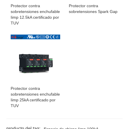
S/3PN100
+
4W+T
Protector contra
Protector contra
G100/255NPE
sobretensiones enchufable
sobretensiones Spark Gap
Iimp 12.5kA certificado por
TUV
Protector contra
sobretensiones enchufable
Iimp 25kA certificado por
TUV
producto del tag:
Espacio de chispa Iimp 100kA