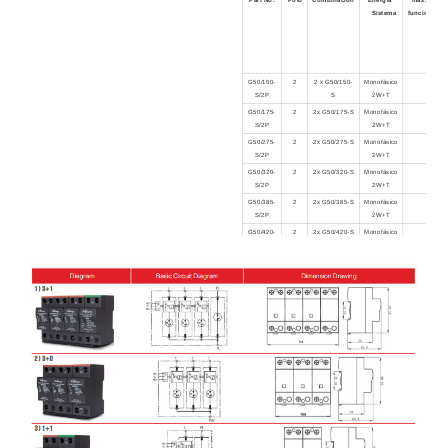
Sistema
funcionami
G50/150-
2
2 x G50/150-
Monofásico
150Va
S/2P
S
2W+T
G50/175-
2
2x G50/175-S
Monofásico
175Va
S/2P
2W+T
G50/275-
2
2x G50/275-S
Monofásico
275Va
S/2P
2W+T
G50/320-
2
2x G50/320-S
Monofásico
320Va
S/2P
2W+T
G50/385-
2
2x G50/385-S
Monofásico
385Va
S/2P
2W+T
G50/420-
2
2x G50/420-S
Monofásico
420Va
S/2P
2W+T
G50/150-
2
G50/150-S +
Monofásico
150Va
S/PN50
G50/255NPE
2W+T
G50/175-
2
G50/175-S +
Monofásico
175Va
S/PN50
G50/255NPE
2W+T
G50/275-
2
G50/275-S +
Monofásico
275Va
S/PN50
G50/255NPE
2W+T
G50/320-
2
G50/320-S +
Monofásico
320Va
S/PN50
G50/255NPE
2W+T
G50/385-
2
G50/385-S +
Monofásico
385Va
S/PN50
G50/255NPE
2W+T
G50/420-
2
G50/420-S +
Monofásico
420Va
S/PN50
G50/255NPE
2W+T