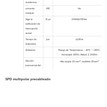
resistencia
corriente
IPE
No
residual
Siga la
Si yo
200A@255Vac
calificación de
interrupción
actual
Tiempo de
por
≤100ns
respuesta
Ambiente
Rango de Temperatura: - 40ºC ~ +85ºC;
Humedad: £95%; Altitud: £ 2000m
Sección
2
2
Hilo simple 35 mm
; multihilo 25mm
transversal del
cable de
conexión
SPD multipolar precableado
Montaje
Riel DIN de 35 mm de acuerdo con EN
50022/DIN46277-3
Material del
termoplástico; grado de extinción UL94 V-0
recinto
Grado de
IP20
protección